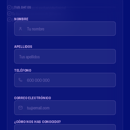
Sin compromiso ni exclusividad inicial
TUS DATOS
Te llamamos en menos de 24 horas
NOMBRE
Diagnóstico gratuito de valor de mercado
APELLIDOS
TELÉFONO
CORREO ELECTRÓNICO
¿CÓMO NOS HAS CONOCIDO?